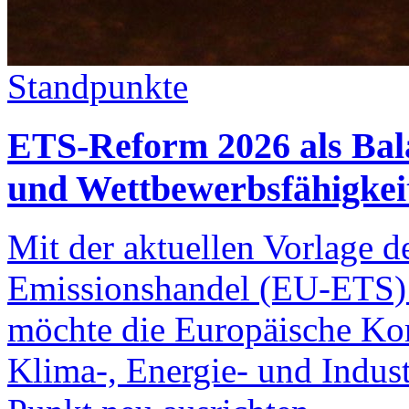
Standpunkte
ETS-Reform 2026 als Bal
und Wettbewerbsfähigkei
Mit der aktuellen Vorlage
Emissionshandel (EU-ETS) f
möchte die Europäische Ko
Klima-, Energie- und Indust