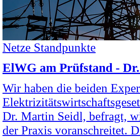
Netze
Standpunkte
ElWG am Prüfstand - Dr. 
Wir haben die beiden Exper
Elektrizitätswirtschaftsge
Dr. Martin Seidl, befragt,
der Praxis voranschreitet. 