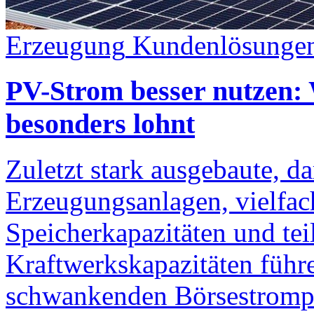
Erzeugung
Kundenlösunge
PV-Strom besser nutzen:
besonders lohnt
Zuletzt stark ausgebaute, d
Erzeugungsanlagen, vielfac
Speicherkapazitäten und teil
Kraftwerkskapazitäten führ
schwankenden Börsestromp