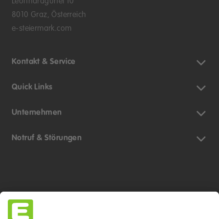
Leonhardgürtel 10
8010 Graz, Österreich
e-steiermark.com
Kontakt & Service
Quick Links
Unternehmen
Notruf & Störungen