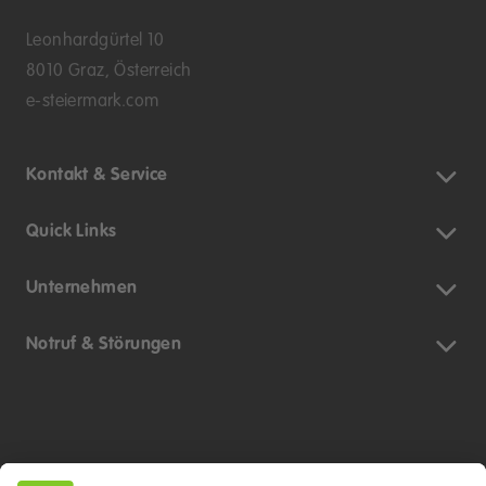
Leonhardgürtel 10
8010 Graz, Österreich
e-steiermark.com
Kontakt & Service
Quick Links
Unternehmen
Notruf & Störungen