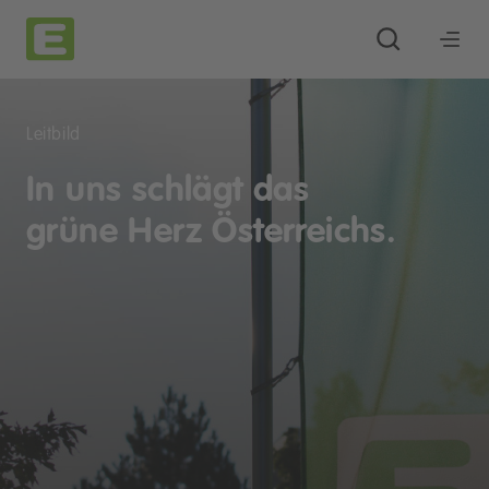
Leitbild
In uns schlägt das
grüne Herz Österreichs.