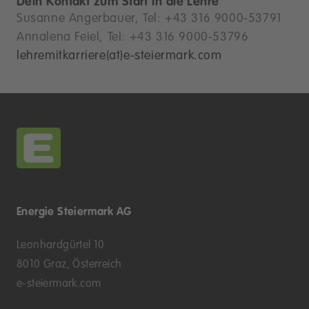
Dein Kontakt zum Start in die Lehre
Susanne Angerbauer, Tel: +43 316 9000-53791
Annalena Feiel, Tel: +43 316 9000-53796
lehremitkarriere(at)e-steiermark.com
Energie Steiermark AG
Leonhardgürtel 10
8010 Graz, Österreich
e-steiermark.com