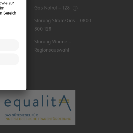
Gas Notruf – 128
nden
Störung Strom/Gas – 0800
800 128
Störung Wärme –
Regionsauswahl