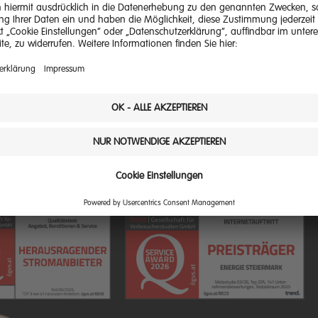
glichkeiten
Cookie Einstellungen
Privatkunden
-Center
Störungsübersicht
Geschäftsku
rtal
Facebook
Landwirte