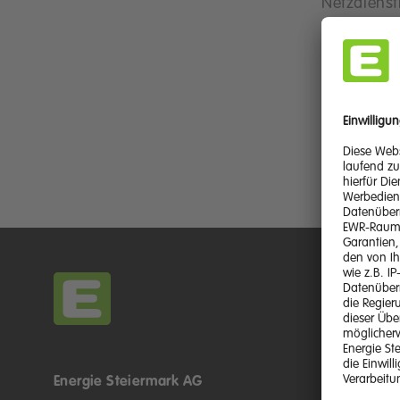
Netzdienst
verordnet.
War diese
Energie Steiermark AG
Kontakt &