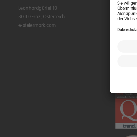
Leonhardgürtel 10
Kontaktmö
8010 Graz, Österreich
E-Kunden
e-steiermark.com
Kundenpo