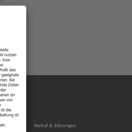
n
n
Notruf & Störungen