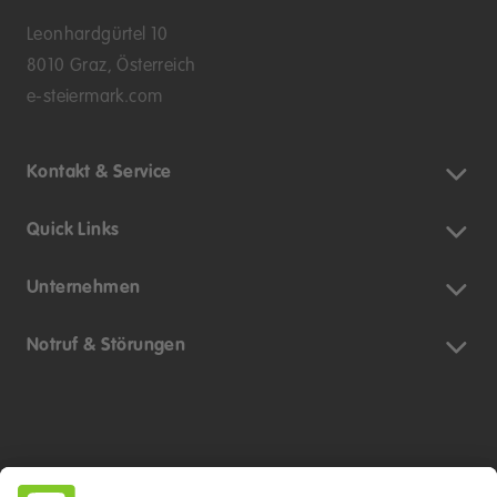
Leonhardgürtel 10
8010 Graz, Österreich
e-steiermark.com
Kontakt & Service
Quick Links
Unternehmen
Notruf & Störungen