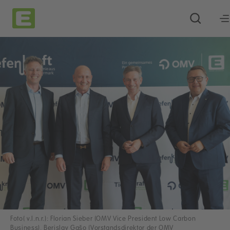
Foto( v.l.n.r.): Florian Sieber (OMV Vice President Low Carbon
Business), Berislav Gašo (Vorstandsdirektor der OMV