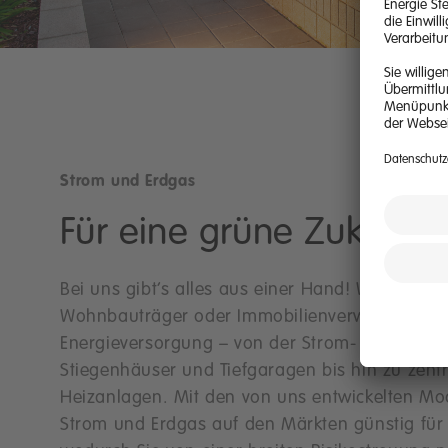
Strom und Erdgas
Für eine grüne Zukunft
Bei uns gibt’s alles aus einer Hand! Wir betreue
Wohnbauträger oder Immobilienverwalter indiv
Energieversorgung – von der Strom- oder Gasli
Stiegenhäuser und Tiefgaragen bis hin zu zent
Heizanlagen. Mit den von uns entwickelten Mo
Strom und Erdgas auf den Märkten günstig für