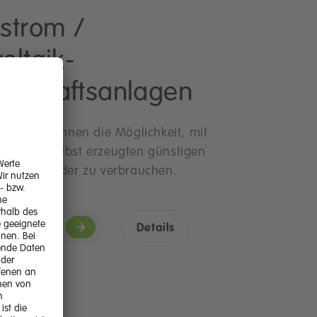
strom /
oltaik-
nschaftsanlagen
hren MieterInnen die Möglichkeit, mit
anlagen selbst erzeugten günstigen
 selbst wieder zu verbrauchen.
ereinbaren
Details