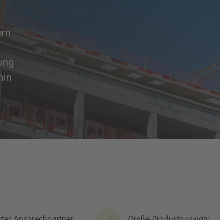
ern
ung
hin
kter Ansprechpartner
Große Produktauswahl