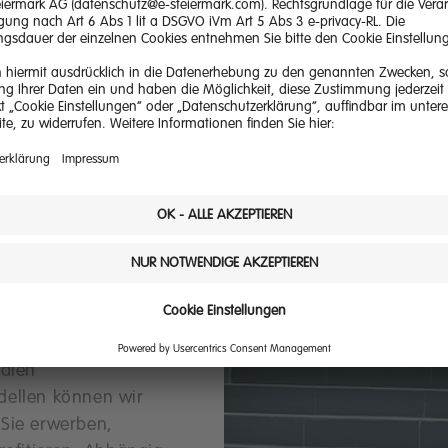
n Sie als
iduell in Sachen
eferung für
ralen
dellen können wir
 Sie erwerben,