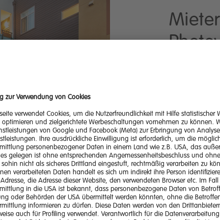
Mieter
Photov
Gemei
Bieten Sie I
Photovoltaik
Strom gleich
Beratung v