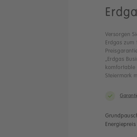
Erdg
Versorgen Si
Erdgas zum f
Preisgaranti
„Erdgas Busi
komfortable 
Steiermark m
Garanti
Grundpausc
Energieprei