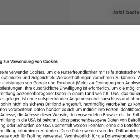
Jetzt beste
Tarifblatt
AGB