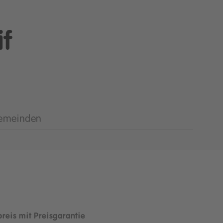
f
emeinden
preis mit Preisgarantie