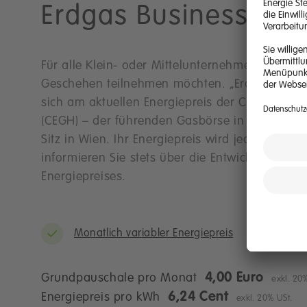
Erdgas Business
Fle
Für alle Klein- oder Mittelunternehmen, die z
Geschehen teilnehmen möchten. „Erdgas Busines
sich am aktuellen Energiepreis der Central Eu
(CEGH) – der führenden Gasbörse in Zentral- 
Sitz in Wien. Ihr Energiepreis wird jeden Mona
informieren Sie stets über die Entwicklung Ihres
Energiepreises.
Monatlich variabler Energiepreis
4,00 Euro
Grundpauschale pro Monat
exkl. 20
6,24 Cent
Energiepreis pro kWh
exkl. 20% USt.