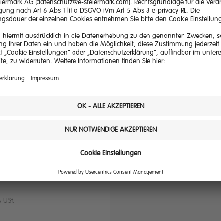
x
eitnah am Gasmarkt-
s Flex“ orientiert
ropean Gas Hub
und Osteuropa mit
t angepasst und wir
 flexiblen
% USt.