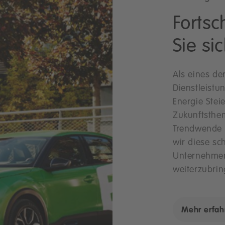
Fortsc
Sie si
Als eines de
Dienstleistu
Energie Stei
Zukunftsthe
Trendwende l
wir diese s
Unternehmen
weiterzubrin
Mehr erfah