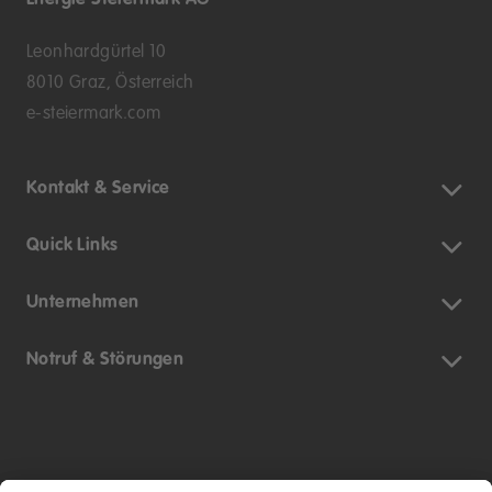
Leonhardgürtel 10
8010 Graz, Österreich
e-steiermark.com
Kontakt & Service
Quick Links
Unternehmen
Notruf & Störungen