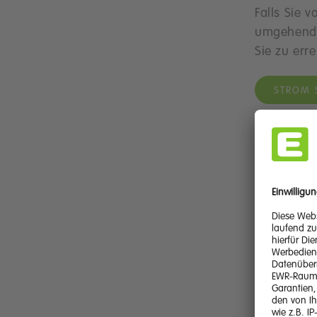
Falls Sie 
umgehend 
Sie zu err
STROM 
Ähnliche T
Unsere
Gasstö
Aktuell
(Strom)
War diese