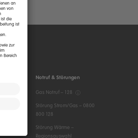
n
Notruf & Störungen
Gas Notruf – 128
nden
Störung Strom/Gas – 0800
800 128
Störung Wärme –
Regionsauswahl