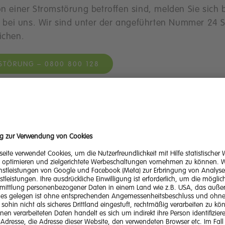
von einer Stromstörung betroffen sind, melden Sie sich b
bei uns. Wir sind unter der angeführten Nummer 24 S
eichen.
STÖRUNG – 0800 800 128
hemen
FAQ: Fragen und Antworten
Thema
 Notrufnummer für
rungen
e Störungsübersicht
 Seite hilfreich?