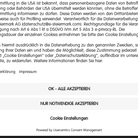
 Service
Quick Links
Unternehme
glichkeiten
Cookie Einstellungen
Privatkunden
-Center
Störungsübersicht
Geschäftsku
rtal
Facebook
Landwirte