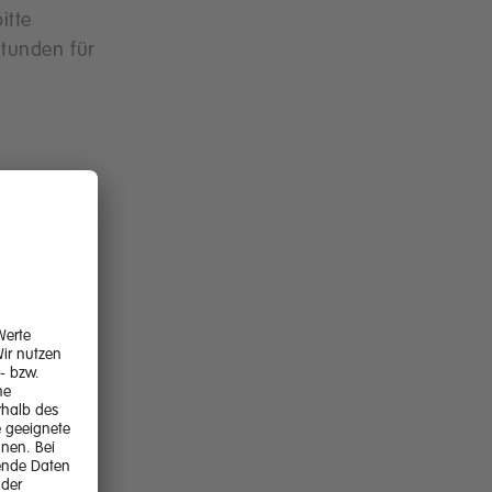
itte
tunden für
 zu diesem