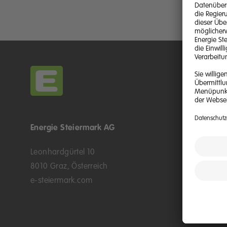
Energie Steiermark AG
Kontakt &
Leonhardgürtel 10
Kontaktmö
8010 Graz, Österreich
E-Kunden
e-steiermark.com
Kundenpo