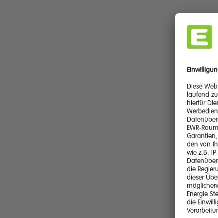
Ihr Profil:
Ausbild
Bereich
Softwar
Ausschr
Arbeits
Mobilit
Innovat
gegenüb
Organis
überzeu
Kommuni
und Koo
Belastba
sind be
Unser Ange
Team & 
Kommuni