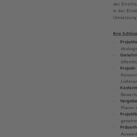
der Errich
in der Erst
Umsetzung 
Ihre Schlü
Projekt
ökologi
Genehm
öffentl
Projekt-
Konzern
Liefera
Kosten
Bewertu
Vergabe
Planer:
Projekt
genehmi
Präsent
Auswert