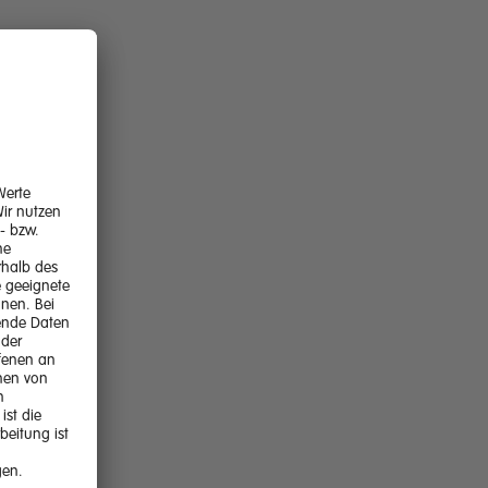
erweise im
 und
n offen
ert und
owie Team-
lick und
offener