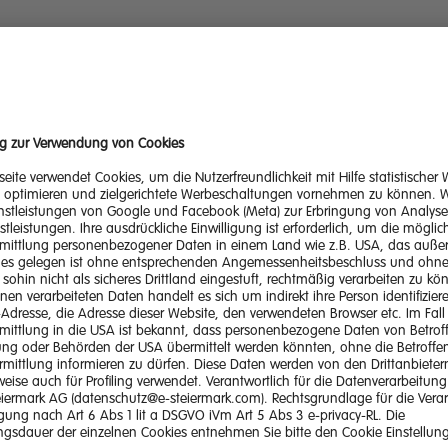
Abgeschlossene technische Ausbildung (HTL, UNI/FH), ideal
ung:
 Bautechnik oder vergleichbare Qualifikation.
Sie haben Erfahrung mit GIS‑, Konstruktions‑
e- & IT‑Kenntnisse:
eibungssoftware sowie sehr gute MS‑Office‑Kenntnisse.
Sie arbeiten gerne selbständig, proaktiv und zuverlässig.
weise:
Sie besitzen einen Führerschein der Klasse B.
ät:
Sie stehen Veränderunge
ionsfreude & Veränderungsbereitschaft:
er und bringen Innovationsfreude mit.
Sie handeln lösungs‑ und ergebnisorienti
ation & Problemlösung:
gen durch gute Organisations‑ und Problemlösungsfähigkeiten.
Sie verfügen über ausgeprägte Dialog- s
kation & Teamarbeit:
perationsfähigkeit.
Sie behalten auch in Arbeitsspitzen den Überb
rkeit & Flexibilität:
reit, bei Bedarf Mehrarbeit zu leisten.
bot:
Es erwartet Sie ein kollegiales, zielorientiertes Team mit 
Kultur:
kationskultur und Raum für Ihre Ideen.