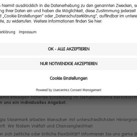
Wir fördern Ihre persönliche Weiterentwicklung. S
lung & Kultur:
ner wertschätzenden Unternehmenskultur, die auf gegenseitigen 
Neben einer marktkonformen Vergütung bieten wir za
ve Benefits:
iter:innenvorteile (z. B. Gesundheitsförderung, moderne Arbeit
tigungen).
Profitieren Sie von flexiblen Arbeitsze
eitgestaltung & Flexibilität:
lichkeit zu Homeoffice.
Ihr Arbeitsplatz befindet sich am Leonhardgürtel 10, 8010 
platz:
 gelegen und bestens erreichbar.
Vollzeit, 38,5 Stunden pro Woche
ftigungsausmaß:
osition bieten wir ein kollektivvertragliches Mindestgrundgehalt 
rutto pro Monat für 38,5 Stunden pro Woche. Ihre einschlägige
hrung und Qualifikation werden durch die Anrechnung von Vordien
damit etwaigen höheren Einstufung im Gehaltsschema berücksicht
n uns ein individuelles Angebot.
rgie Steiermark arbeiten Menschen mit unterschiedlichsten Hintergrü
nft. Wir fördern Vielfalt und Chancengleichheit.
 sich zeitliche oder örtliche Flexibilität? Informieren Sie uns gerne 