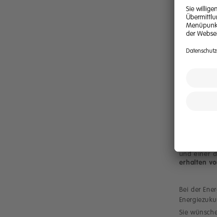
Entwick
Teil ei
basiert.
Attrakti
Mitarbe
Vergüns
Arbeitsz
der Mög
Arbeits
zentral
Beschä
Für diese P
3.652,48 b
Berufserfa
und einer 
erhalten vo
Bei der Ene
Energiezuku
Sie wünschen