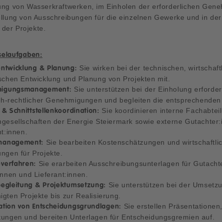
tung von Wasserkraftwerken, im Einholen der erforderlichen Gen
ellung von Ausschreibungen für die einzelnen Gewerke und in der
der Projekte.
sselaufgaben:
Sie wirken bei der technischen, wirtschaft
entwicklung & Planung:
schen Entwicklung und Planung von Projekten mit.
Sie unterstützen bei der Einholung erforder
igungsmanagement:
ich-rechtlicher Genehmigungen und begleiten die entsprechenden
Sie koordinieren interne Fachabte
 & Schnittstellenkoordination:
gesellschaften der Energie Steiermark sowie externe Gutachter
nt:innen.
Sie bearbeiten Kostenschätzungen und wirtschaftli
management:
ngen für Projekte.
Sie erarbeiten Ausschreibungsunterlagen für Gutacht
verfahren:
innen und Lieferant:innen.
Sie unterstützen bei der Umsetz
begleitung & Projektumsetzung:
gten Projekte bis zur Realisierung.
Sie erstellen Präsentationen
ation von Entscheidungsgrundlagen:
ungen und bereiten Unterlagen für Entscheidungsgremien auf.