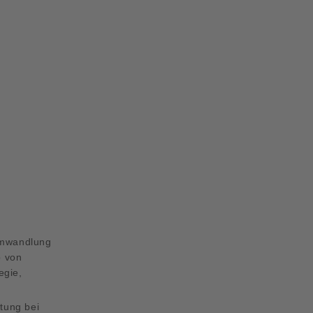
Umwandlung
b von
egie,
itung bei