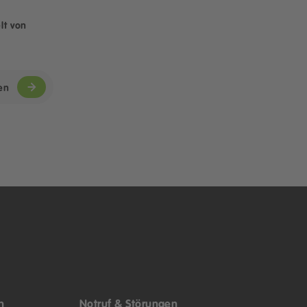
lt von
en
n
Notruf & Störungen