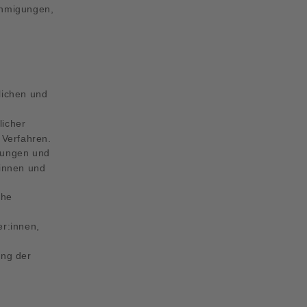
ehmigungen,
lichen und
licher
 Verfahren.
ilungen und
:innen und
che
er:innen,
ung der
,