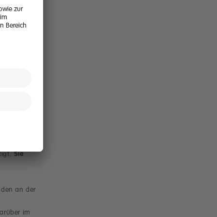
ie werden
Respekt
hlreiche
sumgebung,
iten sowie
Graz –
von €
stzeiten
igt.
Sie
nden an der
darüber im