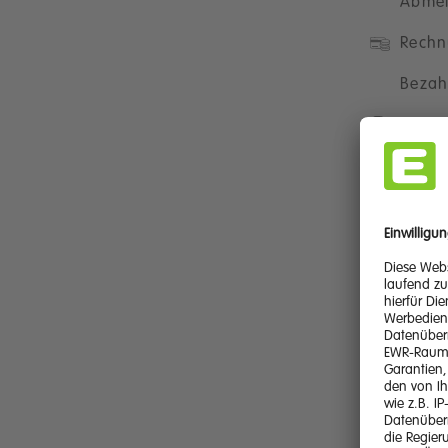
Abme
Rechn
Bezah
Daten
Vertr
Produ
Servic
Notru
Störu