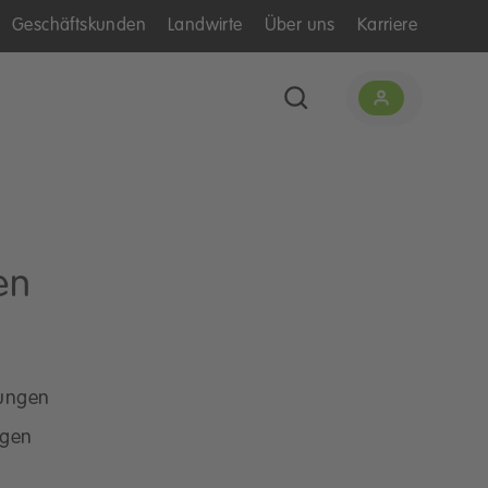
Geschäftskunden
Landwirte
Über uns
Karriere
en
rungen
ngen