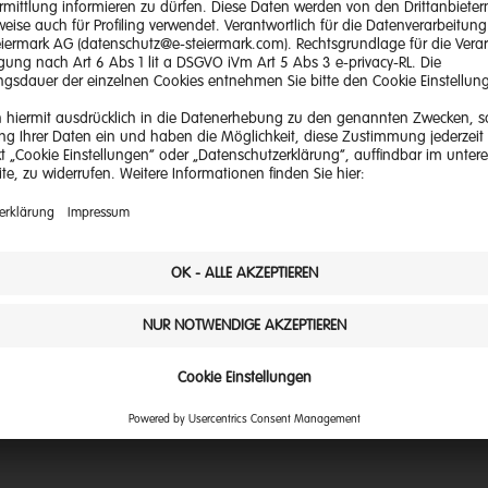
 Service
Quick Links
Unternehme
glichkeiten
Cookie Einstellungen
Privatkunden
-Center
Störungsübersicht
Geschäftsku
rtal
Facebook
Landwirte