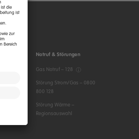
n
Notruf & Störungen
Gas Notruf – 128
nden
Störung Strom/Gas – 0800
800 128
Störung Wärme –
Regionsauswahl