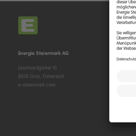
Energie Steiermark AG
Kontakt &
Leonhardgürtel 10
Kontaktmö
8010 Graz, Österreich
E-Kunden
e-steiermark.com
Kundenpo