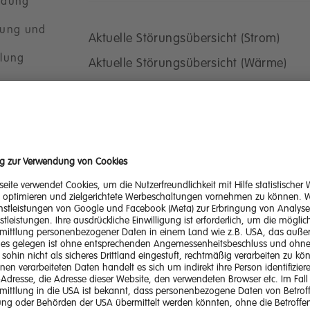
ldung
ung und
Aktuelle Störungsübersicht (Strom)
lung
Aktuelle Störungsübersicht (Wärme)
 und
äge
kte und
es
f und
ngen