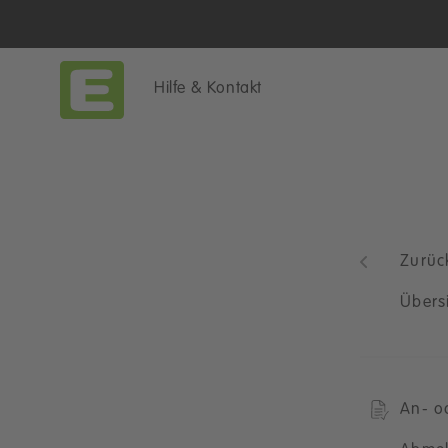
Hilfe & Kontakt
Zurüc
Übers
An- o