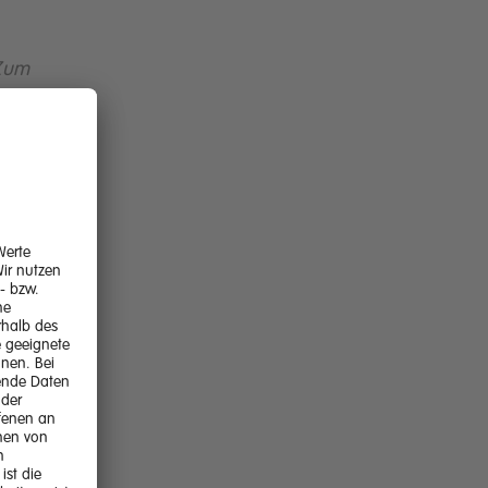
Zum
eher
gie-
nnen
tter
den
zur
zum
chen
eils
des