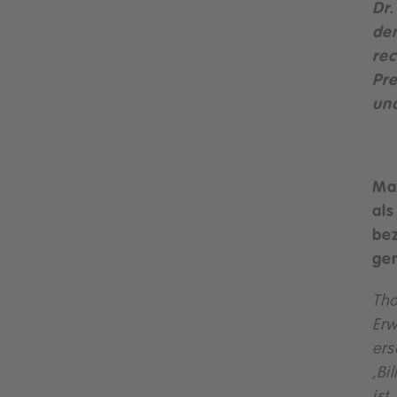
Dr.
der
rec
Pre
un
Mar
al
be
ge
Th
Erw
ers
‚Bi