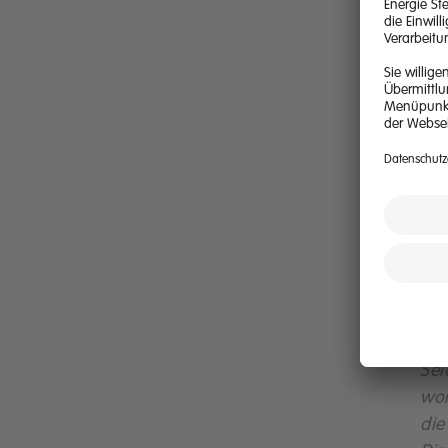
Si
Ene
di
übe
Rab
übe
dan
ist
Kun
Too
Rea
Sei
wom
di