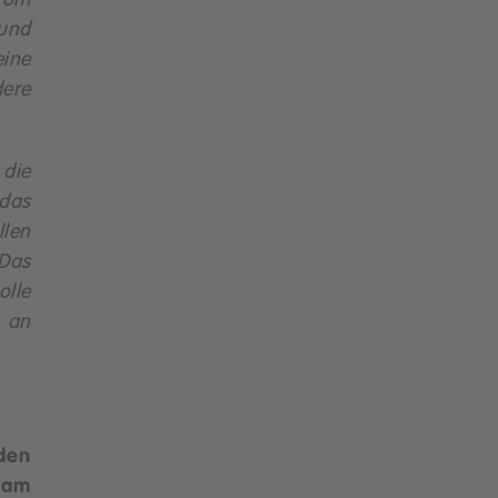
trom
 und
ine
dere
die
 das
len
Das
olle
 an
den
 am