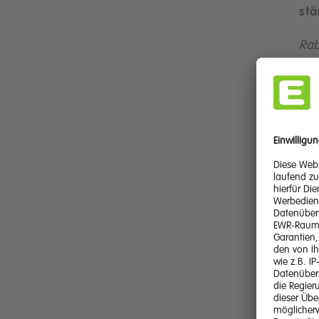
st
Ra
Zwe
ein
Eup
übe
jur
Pre
Sei
Bü
Net
Änd
he
Str