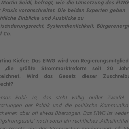
 Martin Seidl, befragt, wie die Umsetzung des ElWG
 Praxis voranschreitet. Die beiden Experten geben
htliche Einblicke und Ausblicke zu
isänderungsrecht, Systemdienlichkeit, Bürgerenerg
d Co.
tina Kiefer: Das ElWG wird von Regierungsmitglie
s ‚die größte Strommarktreform seit 20 Jahr
zeichnet. Wird das Gesetz dieser Zuschreib
recht?
omas Rabl: Ja, das steht völlig außer Zweifel. 
artungen der Politik und die politische Kommunika
cheinen aber oft etwas überzogen. Das ElWG ist weder
lligstromgesetz‘ noch sonst ein rechtliches ‚Allheilmittel‘