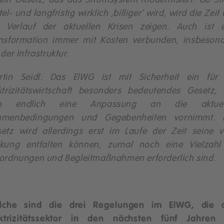
 ein Gesetz, das das Stromsystem modernisiert. Ob S
tel- und langfristig wirklich ‚billiger‘ wird, wird die Zeit
 Verlauf der aktuellen Krisen zeigen. Auch ist e
nsformation immer mit Kosten verbunden, insbeson
 der Infrastruktur.
rtin Seidl: Das ElWG ist mit Sicherheit ein für 
ktrizitätswirtschaft besonders bedeutendes Gesetz,
n endlich eine Anpassung an die aktuel
hmenbedingungen und Gegebenheiten vornimmt. 
etz wird allerdings erst im Laufe der Zeit seine v
rkung entfalten können, zumal noch eine Vielzahl
ordnungen und Begleitmaßnahmen erforderlich sind.
lche sind die drei Regelungen im ElWG, die 
ektrizitätssektor in den nächsten fünf Jahren