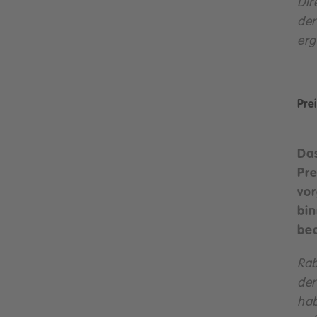
Dir
de
erg
Pre
Da
Pr
vo
bi
bed
Rab
der
hab