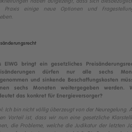
ektleitungen haben aufgezeigt, dass sich diesbezüglic
r Praxis einige neue Optionen und Fragestellun
eben.
isänderungsrecht
s ElWG bringt ein gesetzliches Preisänderungsrec
eisänderungen dürfen nur alle sechs Mon
rgenommen und sinkende Beschaffungskosten müs
nnen sechs Monaten weitergegeben werden. 
eutet das konkret für Energieversorger?
l: Ich bin nicht völlig überzeugt von der Neuregelung. 
en Vorteil ist, dass wir nun eine gesetzliche Klarstel
en, die Probleme, welche die Judikatur der letzten J