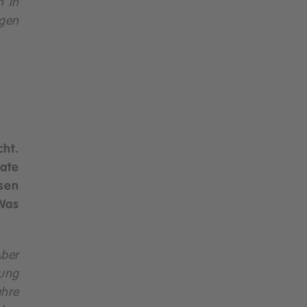
h in
gen
ht.
ate
sen
Was
Aber
lung
ahre