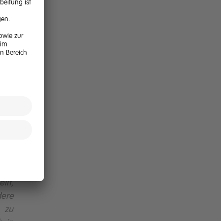
der
war
ten
 man
iele
piel
den
neue
chen
llt,
dere
 zu