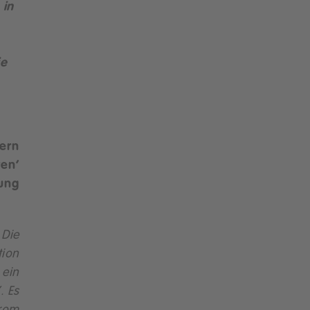
 in
ie
dern
en‘
ung
Die
tion
 ein
. Es