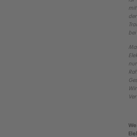
ist
mit
der
Tra
bei
Ma
Ele
nu
Ra
Ges
Wi
Ver
We
El