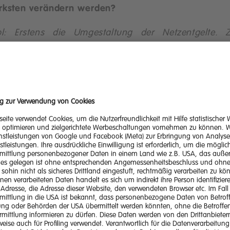
ärksten verändern werden?
bl:
Erstens die Umgestaltung der Netzentgelte. 
iten die Regelungen zur Bürgerenergie.
Ich bin zwar 
 Skeptiker der oft etwas zu optimistischen Bürgerener
horie, denn ich denke, manches sollte man Expert:i
rlassen, aber hier wird viel geschehen. Und ein dri
istischer Gamechanger sind die Neuregelungen zu 
isen, etwa auch der Sozialtarif.
dl: Dazu zählen mit Sicherheit die Bestimmungen 
rgerenergie, zur dezentralen Versorgung und 
zbetrieb. In all diesen Bereichen wird es zu wesentli
erungen bzw. Neuerungen kommen, die zweifelsfrei t
rausfordernd sind, aber zur Weiterentwicklung 
ommarkts beitragen werden.