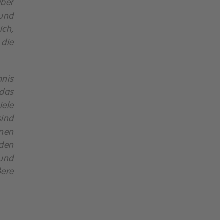
aber
 und
ich,
die
bnis
das
iele
sind
onen
 den
und
ßere