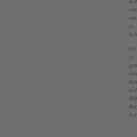
auf
nac
ver
in
Sch
Ich
zu
ges
Neu
Bes
auf
Wä
Rec
Su