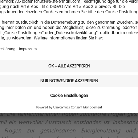
e haben im März bei einem Expertenvortrag in 
rgie Steiermark einen Seminartag gestaltet. Was 
e Frage aus dem Publikum, die Sie am meis
rrascht hat?
l: Mich erstaunt bei Vorträgen immer wieder, dass
r diese Themen jahrelang diskutiert hat, aber für v
n doch manches überraschend gekommen ist. Ein Beis
 die sogenannte elektronische Kommunikation mit 
d:innen. Womöglich passen hier die Erwartungen an 
ls, die das Gesetz einführt, nicht mit der juristis
lität zusammen.
dl: Die Teilnehmer:innen haben zahlreiche Fragen geste
it ein wertvoller Austausch entstanden ist. Insbeson
e Fragen zur gemeinsamen Energienutzung und