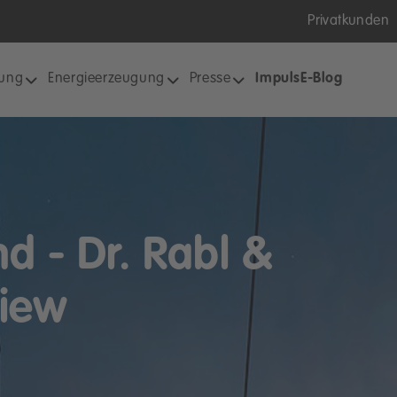
Privatkunden
tung
Energieerzeugung
Presse
ImpulsE-Blog
d - Dr. Rabl &
view