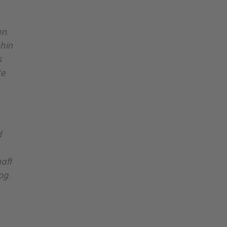
en.
 hin
s
te
d
aft
og.