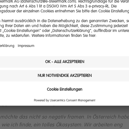
en wir Handlungsfelder, Technologien und Hebel zwar
on definiert. Wesentlich ist aber, dass wir trotzdem meh
r die Begleitung der Transformation nachdenken und,
s wir seitens der Wissenschaft Leitplanken definieren. 
terplan Grüne Energie 2040
ist dabei ein Puzzlestein.
 die Transformation des industriellen Energiesystems
ucht es auch viel Zuversicht, da wir eine unsichere Zeit
 haben. Die Wissenschaft kann zu dieser Zuversicht ei
l beitragen. Dabei geht es nicht nur um das Energiesyst
dern um eine wirtschaftliche, soziale und auch um ein
itische Dimension.
 sind die Flaschenhälse in der Umsetzung? Oder
opp formuliert: wo haperts?
 möchte das nicht so negativ framen. In Österreich hab
, wie ich finde, ein tolles Ökosystem. Wir arbeiten eng