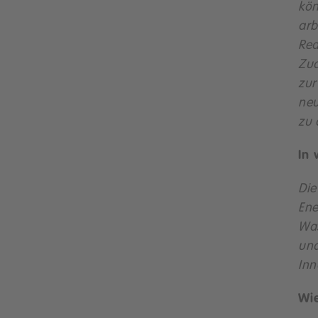
kön
arb
Rea
Zud
zur
neu
zu 
In 
Die
Ene
Was
und
Inn
Wie