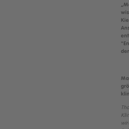
„M
wis
Kie
Ans
en
"En
der
Mar
gr
kli
Tho
Kli
wir