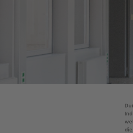
Dur
Ind
wel
di