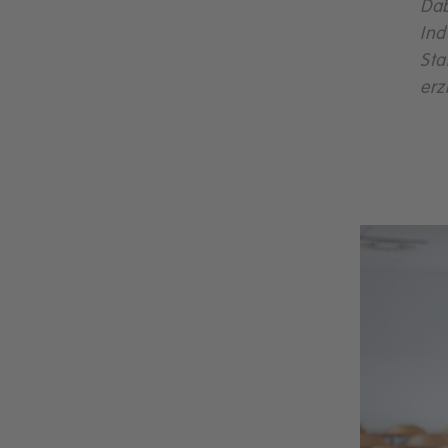
Dab
Ind
Sta
erz