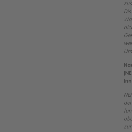
zus
Dis
Was
nic
Ges
wen
Ums
Na
(NE
Inn
NEF
dem
fun
übe
zur