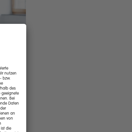
e
ig,