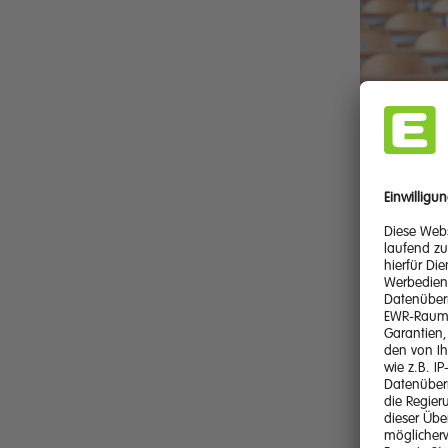
Wie
Ind
Es 
all
lan
gro
Tec