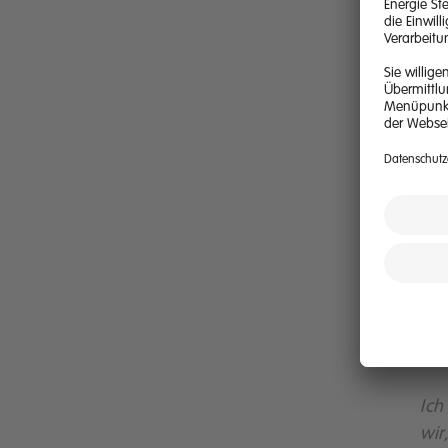
hab
sch
übe
das
Mas
Für
bra
uns
Tei
son
pol
Was
sal
Ich
wir