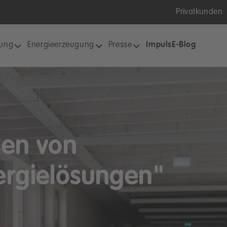
Privatkunden
tung
Energieerzeugung
Presse
ImpulsE-Blog
len von
ergielösungen"