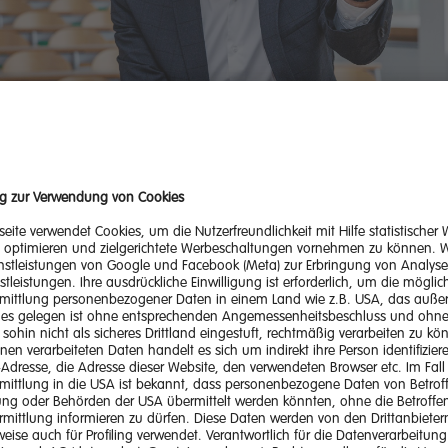
Thomas Kienberger (c) Energie Steiermark
 kann die Transformation, im Gleichschritt mit der
ustrie, gelingen?
gibt immer noch den Narrativ, dass für die Energiewend
es da ist und wir nur tun müssen. Kurzfristig ist das richt
gfristig betrachtet nicht. Wir wollen von Prototypen zu
ßen Industrielösungen kommen, weshalb die
hnologieentwicklung zentral ist. Seitens der Forschung