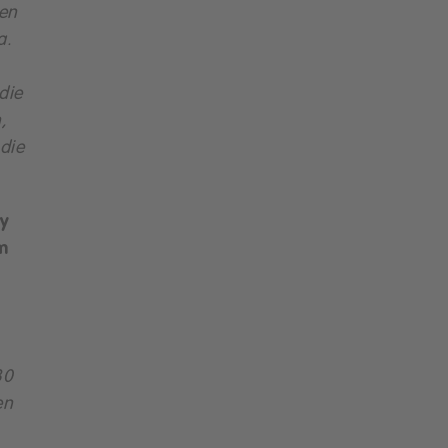
hen
a.
die
,
die
ry
m
30
en