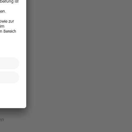
r
Der
 vor
nen
em,
e
en