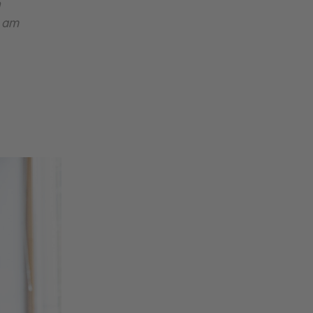
n
n am