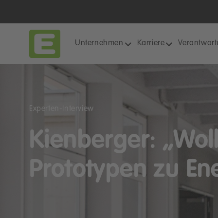
Unternehmen
Karriere
Verantwor
Experten-Interview
Kienberger: „Wol
Prototypen zu En