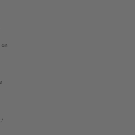
w
 an
e
kt